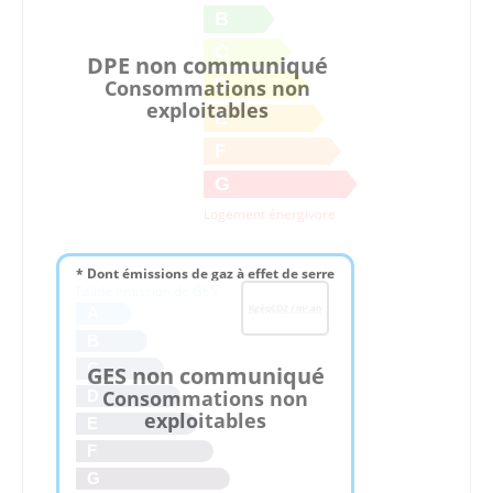
B
C
DPE non communiqué
D
Consommations non
exploitables
E
F
G
Logement énergivore
* Dont émissions de gaz à effet de serre
Faible émission de GES
KgéqCO2 / m².an
A
B
C
GES non communiqué
Consommations non
D
exploitables
E
F
G